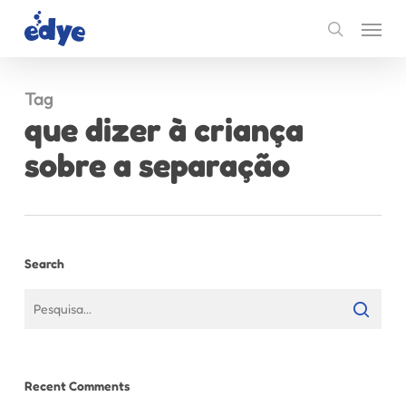
Skip
Menu
to
search
main
content
Tag
que dizer à criança
sobre a separação
Search
Recent Comments