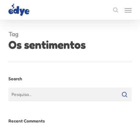
Skip
Menu
to
search
main
content
Tag
Os sentimentos
Search
Recent Comments