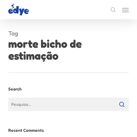
Skip
Menu
to
search
main
content
Tag
morte bicho de
estimação
Search
Recent Comments