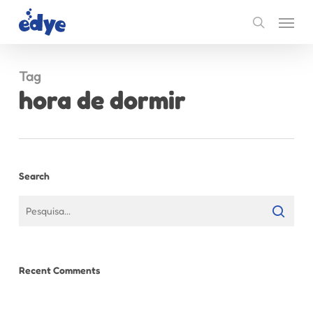
Skip
Menu
to
search
main
content
Tag
hora de dormir
Search
Recent Comments