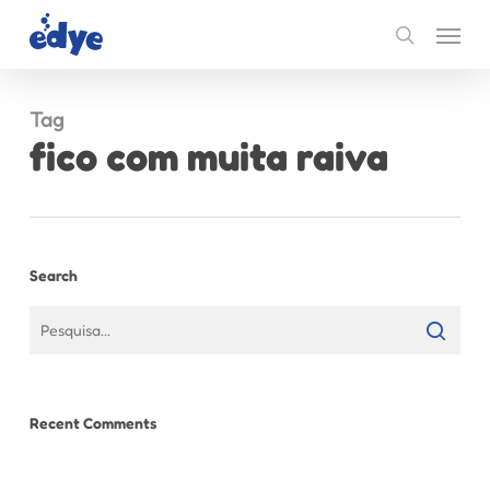
Skip
Menu
to
search
main
content
Tag
fico com muita raiva
Search
Recent Comments