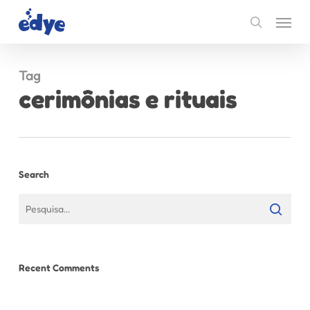
Skip
Menu
to
search
main
content
Tag
cerimônias e rituais
Search
Recent Comments