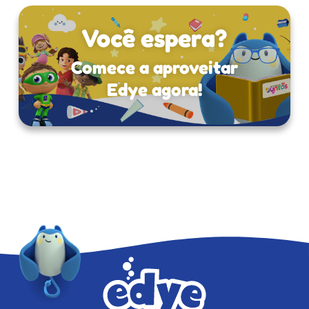
Você espera?
Comece a aproveitar
Edye agora!