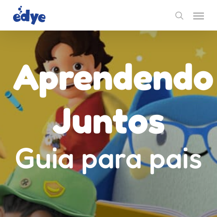
Skip
Menu
to
search
main
content
Aprendendo
Juntos
Guia para pais