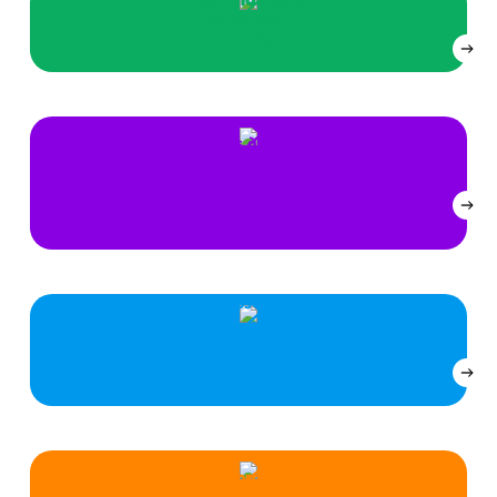
esperado
na área
Mãos à obra
Aprendizado
esperado
na área
Penso nos números
Aprendizado
esperado
na área
Eu descubro o mundo