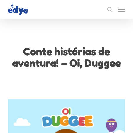
Skip
Menu
to
search
main
content
Conte histórias de
aventura! – Oi, Duggee