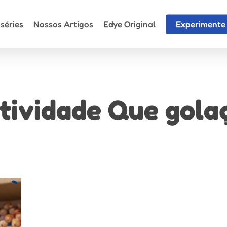
séries
Nossos Artigos
Edye Original
Experimente 
tividade Que gola