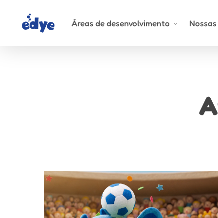
Skip
to
Áreas de desenvolvimento
Nossas 
main
content
A