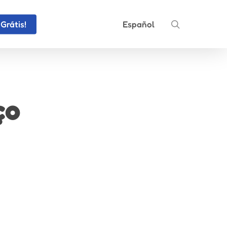
search
Grátis!
Español
ço