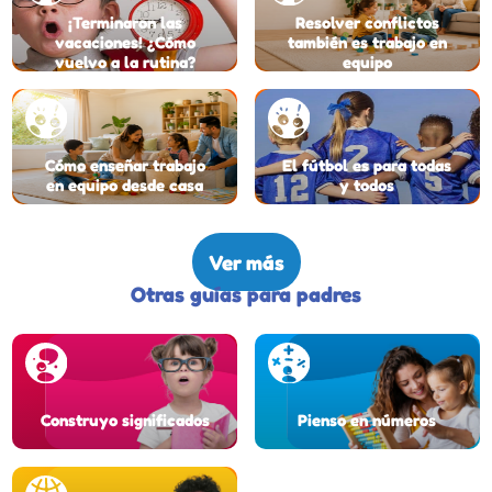
¡Terminaron las
Resolver conflictos
vacaciones! ¿Cómo
también es trabajo en
vuelvo a la rutina?
equipo
Cómo enseñar trabajo
El fútbol es para todas
en equipo desde casa
y todos
Ver más
Otras guías para padres
Construyo significados
Pienso en números