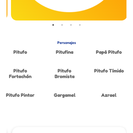
Personajes
Pitufo
Pitufina
Papá Pitufo
Pitufo
Pitufo
Pitufo Tímido
Fortachón
Bromista
Pitufo Pintor
Gargamel
Azrael