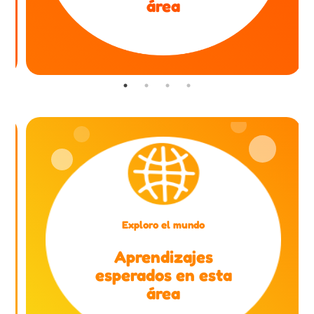
área
Exploro el mundo
Aprendizajes
esperados en esta
área