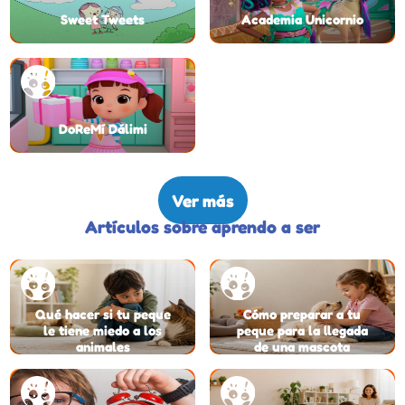
Sweet Tweets
Academia Unicornio
DoReMí Dálimi
Ver más
Artículos sobre aprendo a ser
Qué hacer si tu peque
Cómo preparar a tu
le tiene miedo a los
peque para la llegada
animales
de una mascota