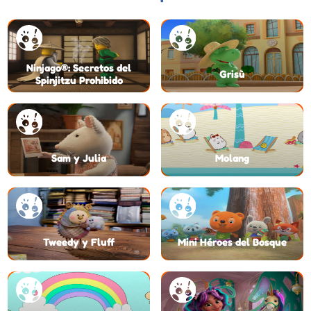
Ninjago®: Secretos del
Grisù
Spinjitzu Prohibido
Sam y Julia
Molang
Tweedy y Fluff
Mini Héroes del Bosque